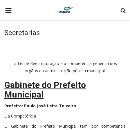
HOME
Secretarias
A CIDADE
WEB MAIL
Acesse Aqui
SECRETARIAS
a Lei de Reestruturação e a competência genérica dos
MEIO AMBIENTE
órgãos da administração pública municipal.
EDUCAÇÃO
Gabinete do Prefeito
ESPORTES
Municipal
SAÚDE
Prefeito: Paulo José Leite Teixeira
FALE CONOSCO
Da Competência
O Gabinete do Prefeito Municipal tem por competência